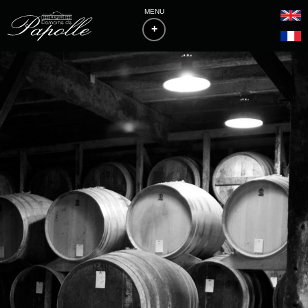
MENU
+
ACCUEIL
LE DOMAINE
PHILOSOPHIE & VITICULTURE
LES VINS
BAS-ARMAGNACS
BLANCHE D'ARMAGNAC
FLOCS DE GASCOGNE
PALMARÈS
ACCÈS & CONTACTS
TÉLÉCHARGEMENTS